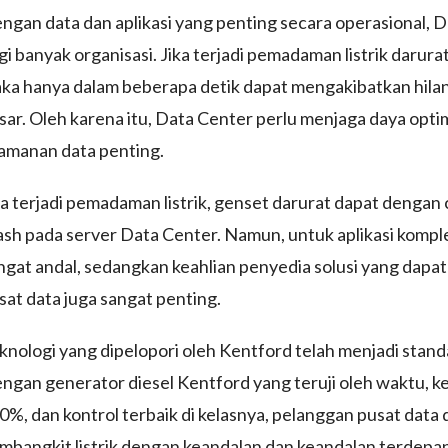
ngan data dan aplikasi yang penting secara operasional, 
gi banyak organisasi. Jika terjadi pemadaman listrik darura
ka hanya dalam beberapa detik dapat mengakibatkan hilang
sar. Oleh karena itu, Data Center perlu menjaga daya opt
amanan data penting.
ka terjadi pemadaman listrik, genset darurat dapat dengan
ash pada server Data Center. Namun, untuk aplikasi komple
ngat andal, sedangkan keahlian penyedia solusi yang dapat
sat data juga sangat penting.
knologi yang dipelopori oleh Kentford telah menjadi standa
ngan generator diesel Kentford yang teruji oleh waktu
0%, dan kontrol terbaik di kelasnya, pelanggan pusat dat
mbangkit listrik dengan keandalan dan keandalan terdepan