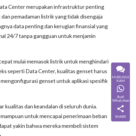
Data Center merupakan infrastruktur penting
t dan pemadaman listrik yang tidak disengaja
nya data penting dan kerugian finansial yang
imal 24/7 tanpa gangguan untuk menjamin
 cepat mulai memasok listrik untuk menghindari
ks seperti Data Center, kualitas genset harus
HUBUNGI
 mengonfigurasi genset untuk aplikasi spesifik
KAM
Ikuti
WhatsApp
r kualitas dan keandalan di seluruh dunia.
, kemampuan untuk mencapai penerimaan beban
SHARE
a dapat yakin bahwa mereka membeli sistem
.