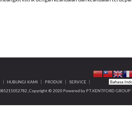
I
HUBUNGI KAMI
PRODUK
SERVICE
85215052782 ,Copyright © 2020 Powered by
PT.KENTFORD GROUP 