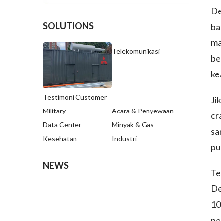
De
SOLUTIONS
ba
ma
Telekomunikasi
be
ke
Testimoni Customer
Ji
Military
Acara & Penyewaan
cr
Data Center
Minyak & Gas
sa
Kesehatan
Industri
pu
NEWS
Te
De
10
pe